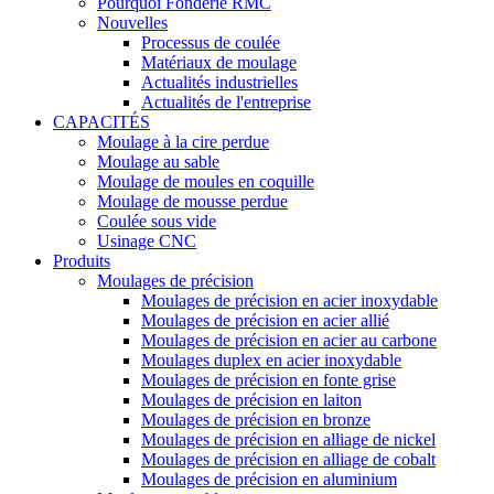
Pourquoi Fonderie RMC
Nouvelles
Processus de coulée
Matériaux de moulage
Actualités industrielles
Actualités de l'entreprise
CAPACITÉS
Moulage à la cire perdue
Moulage au sable
Moulage de moules en coquille
Moulage de mousse perdue
Coulée sous vide
Usinage CNC
Produits
Moulages de précision
Moulages de précision en acier inoxydable
Moulages de précision en acier allié
Moulages de précision en acier au carbone
Moulages duplex en acier inoxydable
Moulages de précision en fonte grise
Moulages de précision en laiton
Moulages de précision en bronze
Moulages de précision en alliage de nickel
Moulages de précision en alliage de cobalt
Moulages de précision en aluminium