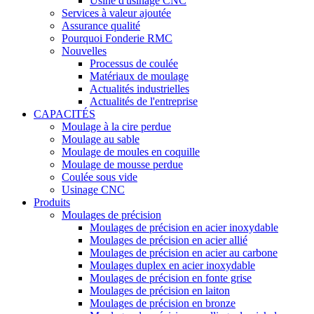
Usine d'usinage CNC
Services à valeur ajoutée
Assurance qualité
Pourquoi Fonderie RMC
Nouvelles
Processus de coulée
Matériaux de moulage
Actualités industrielles
Actualités de l'entreprise
CAPACITÉS
Moulage à la cire perdue
Moulage au sable
Moulage de moules en coquille
Moulage de mousse perdue
Coulée sous vide
Usinage CNC
Produits
Moulages de précision
Moulages de précision en acier inoxydable
Moulages de précision en acier allié
Moulages de précision en acier au carbone
Moulages duplex en acier inoxydable
Moulages de précision en fonte grise
Moulages de précision en laiton
Moulages de précision en bronze