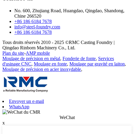
No. 600, Zhujiang Road, Huangdao, Qingdao, Shandong,
Chine 266520
+86 186 6184 7678
info@steel-foundry.com
+86 186 6184 7678
Tous droits réservés 2010 - 2025 ©RMC Casting Foundry |
Qingdao Rinborn Machinery Co., Ltd.
Plan du site
-
AMP mobile
Moulage de précision en métal
,
Fonderie de fonte
,
Services
d'usinage CNC
,
Moulage en fonte
,
Moulage par gravité en laiton
,
Moulage de précision en acier inoxydable
,
Envoyer un e-mail
WhatsApp
WeChat
x