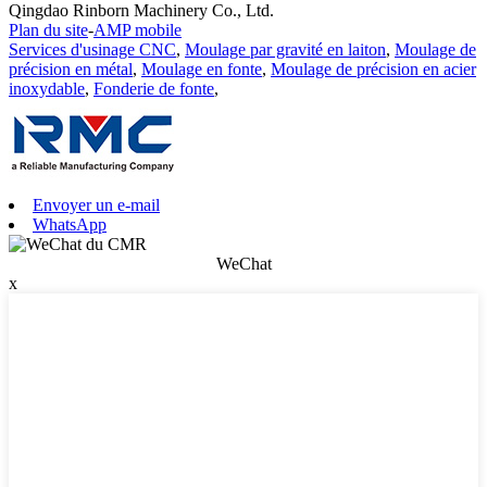
Qingdao Rinborn Machinery Co., Ltd.
Plan du site
-
AMP mobile
Services d'usinage CNC
,
Moulage par gravité en laiton
,
Moulage de
précision en métal
,
Moulage en fonte
,
Moulage de précision en acier
inoxydable
,
Fonderie de fonte
,
Envoyer un e-mail
WhatsApp
WeChat
x