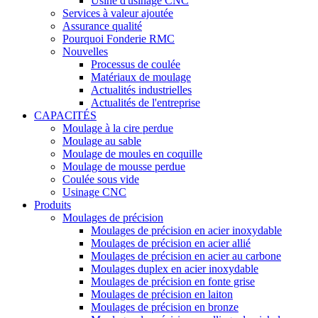
Usine d'usinage CNC
Services à valeur ajoutée
Assurance qualité
Pourquoi Fonderie RMC
Nouvelles
Processus de coulée
Matériaux de moulage
Actualités industrielles
Actualités de l'entreprise
CAPACITÉS
Moulage à la cire perdue
Moulage au sable
Moulage de moules en coquille
Moulage de mousse perdue
Coulée sous vide
Usinage CNC
Produits
Moulages de précision
Moulages de précision en acier inoxydable
Moulages de précision en acier allié
Moulages de précision en acier au carbone
Moulages duplex en acier inoxydable
Moulages de précision en fonte grise
Moulages de précision en laiton
Moulages de précision en bronze