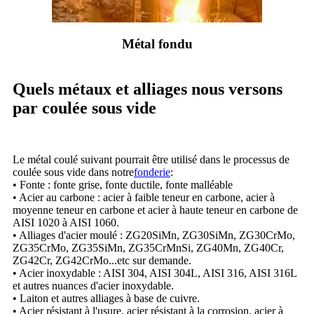
Métal fondu
Quels métaux et alliages nous versons
par coulée sous vide
Le métal coulé suivant pourrait être utilisé dans le processus de
coulée sous vide dans notre
fonderie
:
• Fonte : fonte grise, fonte ductile, fonte malléable
• Acier au carbone : acier à faible teneur en carbone, acier à
moyenne teneur en carbone et acier à haute teneur en carbone de
AISI 1020 à AISI 1060.
• Alliages d'acier moulé : ZG20SiMn, ZG30SiMn, ZG30CrMo,
ZG35CrMo, ZG35SiMn, ZG35CrMnSi, ZG40Mn, ZG40Cr,
ZG42Cr, ZG42CrMo...etc sur demande.
• Acier inoxydable : AISI 304, AISI 304L, AISI 316, AISI 316L
et autres nuances d'acier inoxydable.
• Laiton et autres alliages à base de cuivre.
• Acier résistant à l'usure, acier résistant à la corrosion, acier à